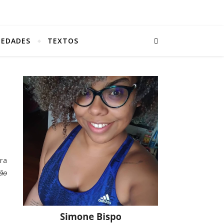
IEDADES
TEXTOS
ra
não