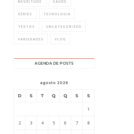
NEGRITUDE
SAÚDE
SÉRIES
TECNOLOGIA
TEXTOS
UNCATEGORIZED
VARIEDADES
VLOG
AGENDA DE POSTS
agosto 2026
D
S
T
Q
Q
S
S
1
2
3
4
5
6
7
8