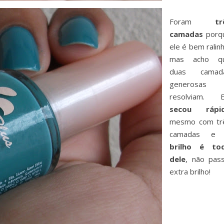
Foram
tr
camadas
porq
ele é bem ralin
mas acho q
duas camad
generosas
resolviam. E
secou rápi
mesmo com tr
camadas 
brilho é to
dele
, não pass
extra brilho!