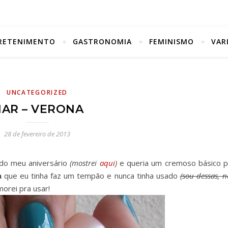
RETENIMENTO
GASTRONOMIA
FEMINISMO
VAR
UNCATEGORIZED
AR – VERONA
28 de fevereiro de 2013
 do meu aniversário
(mostrei
aqui
)
e queria um cremoso básico p
a
que eu tinha faz um tempão e nunca tinha usado
(sou dessas, 
orei pra usar!