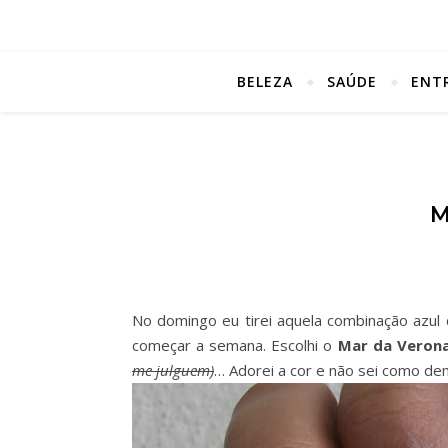
BELEZA
SAÚDE
ENT
M
No domingo eu tirei aquela combinação azul
começar a semana. Escolhi o
Mar da Veron
me julguem)
… Adorei a cor e não sei como dem