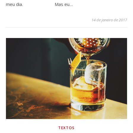
meu dia. ⠀⠀⠀⠀⠀⠀⠀⠀⠀ Mas eu…
14 de janeiro de 2017
TEXTOS