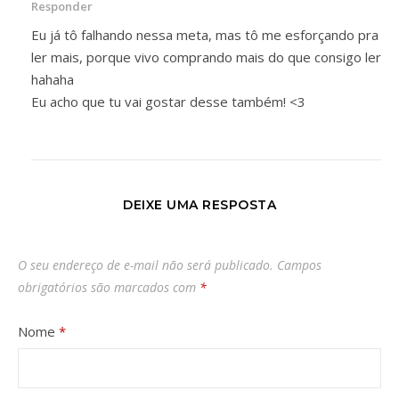
Responder
Eu já tô falhando nessa meta, mas tô me esforçando pra
ler mais, porque vivo comprando mais do que consigo ler
hahaha
Eu acho que tu vai gostar desse também! <3
DEIXE UMA RESPOSTA
O seu endereço de e-mail não será publicado.
Campos
obrigatórios são marcados com
*
Nome
*