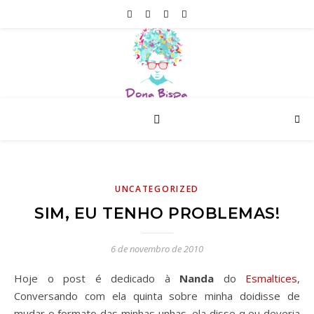
UNCATEGORIZED
SIM, EU TENHO PROBLEMAS!
6 de novembro de 2010
Hoje o post é dedicado à
Nanda
do
Esmaltices
,
Conversando com ela quinta sobre minha doidisse de
mudar o formato das minhas unhas, ela disse q eu deveria