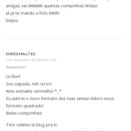
amigas sei kkkkkkk quantas comprinhas lindas!
Já já te mando a foto ihihihi
beijoo
DRIESMALTES
7 De Novembro De 2010 At 17:02
Responder
Oi flor!!
Sou culpada, né!! rsrsrs
Amo esmalte vermelho! *_*
Eu adorei o novo formato das tuas unhas! Adoro esse
formato quadrado!
Belas comprinhas!
Tem selinho lá blog pra ti: