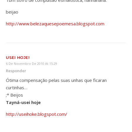
Tbm sofro de compulsão esmaltistica, hahhahaha.
beijao
http://www.belezaquesepoemesa.blogspot.com
USEI HOJE!
6 De Novembro De 2010 At 15:29
Responder
Ótima compensação pelas suas unhas que ficaran
curtinhas…
;* Beijos
Tayná-usei hoje
http://useihoke.blogspot.com/