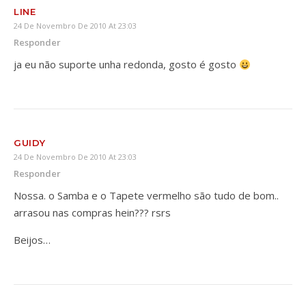
LINE
24 De Novembro De 2010 At 23:03
Responder
ja eu não suporte unha redonda, gosto é gosto
GUIDY
24 De Novembro De 2010 At 23:03
Responder
Nossa. o Samba e o Tapete vermelho são tudo de bom..
arrasou nas compras hein??? rsrs
Beijos…