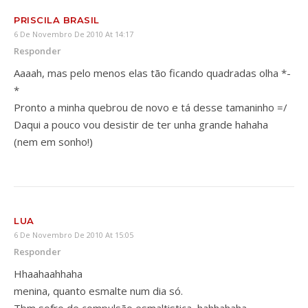
PRISCILA BRASIL
6 De Novembro De 2010 At 14:17
Responder
Aaaah, mas pelo menos elas tão ficando quadradas olha *-
*
Pronto a minha quebrou de novo e tá desse tamaninho =/
Daqui a pouco vou desistir de ter unha grande hahaha
(nem em sonho!)
LUA
6 De Novembro De 2010 At 15:05
Responder
Hhaahaahhaha
menina, quanto esmalte num dia só.