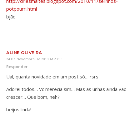
http://driesmaltes.blogspot.com/2010/11/selinhos-
potpourri.html
bjão
ALINE OLIVEIRA
24 De Novembro De 2010 At 23:03
Responder
Ual, quanta novidade em um post só… rsrs
Adorei todos… Vc merecia sim… Mas as unhas ainda vão
crescer… Que bom, neh?
beijos linda!