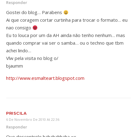
Responder
Gostei do blog… Parabens
Ai que coragem cortar curtinha para trocar o formato… eu
nao consigo
Eu to louca por um da AH ainda não tenho nenhum… mas
quando comprar vai ser o samba… ou o techno que tbm
achei lindo…
Vlw pela visita no blog o/
bjaumm
http://www.esmalteart.blogspot.com
PRISCILA
6 De Novembro De 2010 At 22:36
Responder
Que descontrole hahahahhaha =x