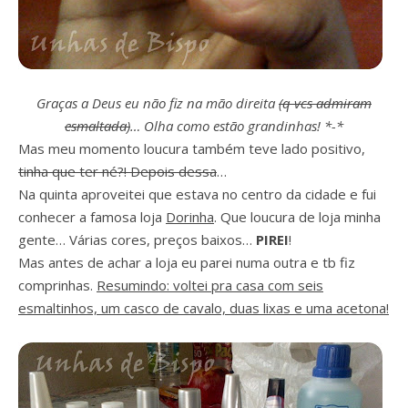
Graças a Deus eu não fiz na mão direita
(q vcs admiram
esmaltada)
… Olha como estão grandinhas! *-*
Mas meu momento loucura também teve lado positivo,
tinha que ter né?! Depois dessa
…
Na quinta aproveitei que estava no centro da cidade e fui
conhecer a famosa loja
Dorinha
. Que loucura de loja minha
gente… Várias cores, preços baixos…
PIREI
!
Mas antes de achar a loja eu parei numa outra e tb fiz
comprinhas.
Resumindo: voltei pra casa com seis
esmaltinhos, um casco de cavalo, duas lixas e uma acetona!