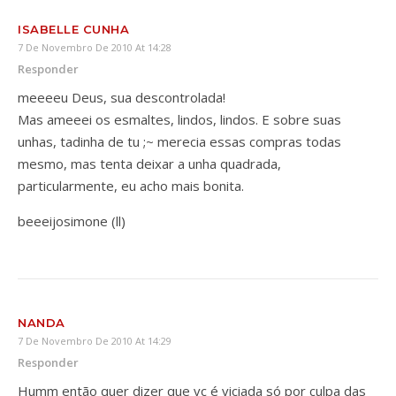
ISABELLE CUNHA
7 De Novembro De 2010 At 14:28
Responder
meeeeu Deus, sua descontrolada!
Mas ameeei os esmaltes, lindos, lindos. E sobre suas
unhas, tadinha de tu ;~ merecia essas compras todas
mesmo, mas tenta deixar a unha quadrada,
particularmente, eu acho mais bonita.
beeeijosimone (ll)
NANDA
7 De Novembro De 2010 At 14:29
Responder
Humm então quer dizer que vc é viciada só por culpa das