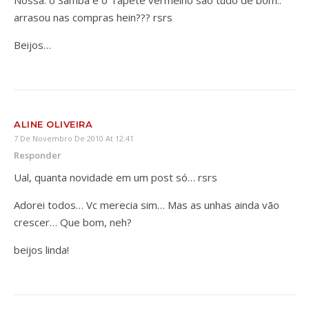
Nossa. o Samba e o Tapete vermelho são tudo de bom..
arrasou nas compras hein??? rsrs
Beijos…
ALINE OLIVEIRA
7 De Novembro De 2010 At 12:41
Responder
Ual, quanta novidade em um post só… rsrs
Adorei todos… Vc merecia sim… Mas as unhas ainda vão
crescer… Que bom, neh?
beijos linda!