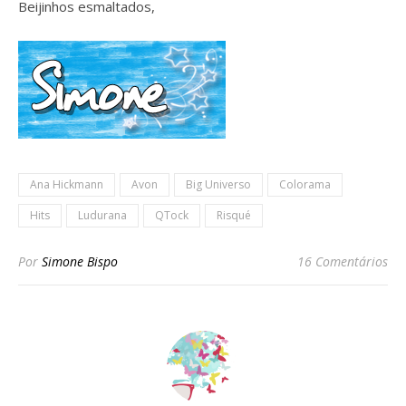
Beijinhos esmaltados,
Ana Hickmann
Avon
Big Universo
Colorama
Hits
Ludurana
QTock
Risqué
Por
Simone Bispo
16 Comentários