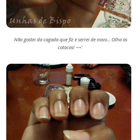
Não gostei da cagada que fiz e serrei de novo… Olha os
cotocos! ¬¬’