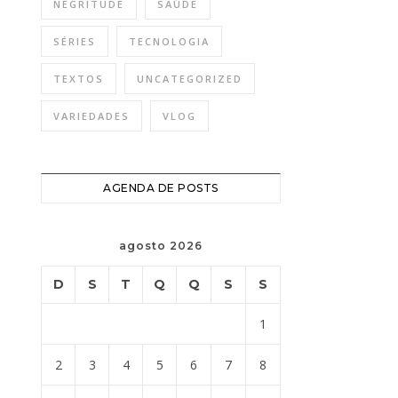
NEGRITUDE
SAÚDE
SÉRIES
TECNOLOGIA
TEXTOS
UNCATEGORIZED
VARIEDADES
VLOG
AGENDA DE POSTS
agosto 2026
D
S
T
Q
Q
S
S
1
2
3
4
5
6
7
8