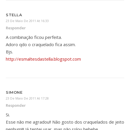
STELLA
23 De Maio De 2011 At 16:33
Responder
A combinação ficou perfeita.
Adoro qdo o craquelado fica assim.
Bjs.
http://esmaltesdastella.blogspot.com
SIMONE
23 De Maio De 2011 At 17:28
Responder
Si.
Esse não me agradou!! Não gosto dos craquelados de jeito
nenhum!!! Já tentei usar, mas não rolou hehehe.