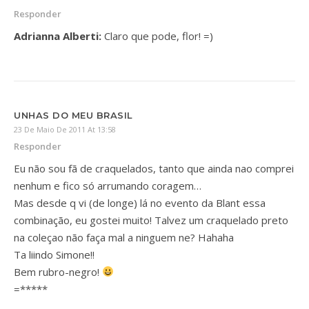
Responder
Adrianna Alberti:
Claro que pode, flor! =)
UNHAS DO MEU BRASIL
23 De Maio De 2011 At 13:58
Responder
Eu não sou fã de craquelados, tanto que ainda nao comprei
nenhum e fico só arrumando coragem…
Mas desde q vi (de longe) lá no evento da Blant essa
combinação, eu gostei muito! Talvez um craquelado preto
na coleçao não faça mal a ninguem ne? Hahaha
Ta liindo Simone!!
Bem rubro-negro!
=*****