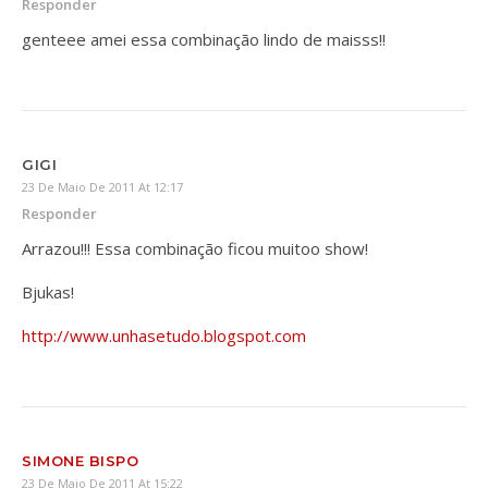
Responder
genteee amei essa combinação lindo de maisss!!
GIGI
23 De Maio De 2011 At 12:17
Responder
Arrazou!!! Essa combinação ficou muitoo show!
Bjukas!
http://www.unhasetudo.blogspot.com
SIMONE BISPO
23 De Maio De 2011 At 15:22