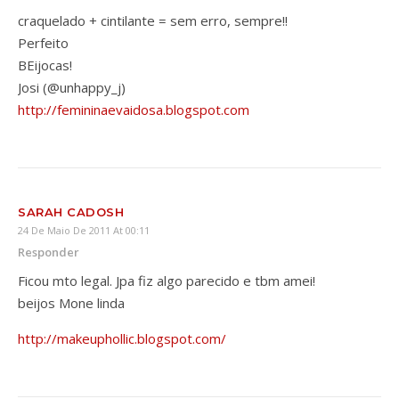
craquelado + cintilante = sem erro, sempre!!
Perfeito
BEijocas!
Josi (@unhappy_j)
http://femininaevaidosa.blogspot.com
SARAH CADOSH
24 De Maio De 2011 At 00:11
Responder
Ficou mto legal. Jpa fiz algo parecido e tbm amei!
beijos Mone linda
http://makeuphollic.blogspot.com/