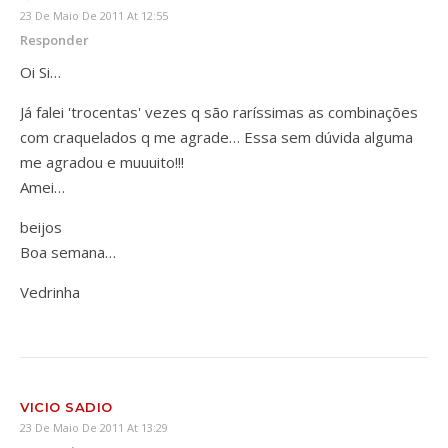
23 De Maio De 2011 At 12:55
Responder
Oi Si…
Já falei 'trocentas' vezes q são raríssimas as combinações
com craquelados q me agrade… Essa sem dúvida alguma
me agradou e muuuito!!!
Amei…
beijos
Boa semana…
Vedrinha
VICIO SADIO
23 De Maio De 2011 At 13:29