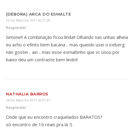
(DÉBORA) ARCA DO ESMALTE
23 De Maio De 2011 At 21:29
Responder
Simone!! A combinação ficou linda!! Olhando nas unhas alheia
eu acho o efeito bem bacana .. mas quando usei o iceberg
não gostei .. ain .. mas esse esmaltinho que vc usou por
baixo deu um contraste bem lindo!!
NATHÁLIA BARROS
24 De Maio De 2011 At 01:07
Responder
Onde que eu encontro craquelados BARATOS?
só encontro de 10 reais pra lá :S