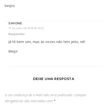
beijos
SIMONE
19 De Julho De 2018 At 14:22
Responder
Já tô bem sim, mas às vezes não tem jeito, né!
Beijo!
DEIXE UMA RESPOSTA
O seu endereço de e-mail não será publicado.
Campos
obrigatórios são marcados com
*